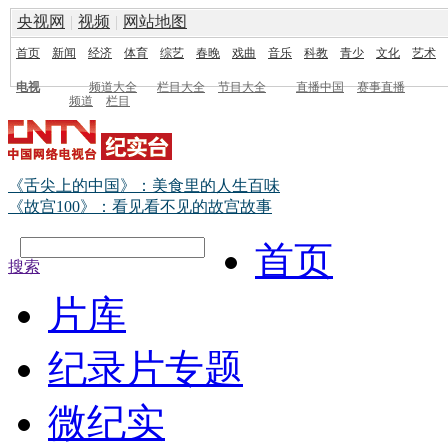
央视网
|
视频
|
网站地图
首页
新闻
经济
体育
综艺
春晚
戏曲
音乐
科教
青少
文化
艺术
电视
频道大全
栏目大全
节目大全
直播中国
赛事直播
频道
栏目
《舌尖上的中国》：美食里的人生百味
《故宫100》：看见看不见的故宫故事
首页
搜索
片库
纪录片专题
微纪实