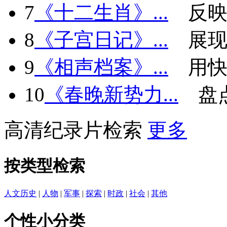
7
《十二生肖》...
反
8
《子宫日记》...
展现
9
《相声档案》...
用快
10
《春晚新势力...
盘
高清纪录片检索
更多
按类型检索
人文历史
|
人物
|
军事
|
探索
|
时政
|
社会
|
其他
个性小分类