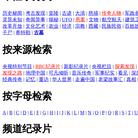
历史秘闻
|
考古发现
|
皇陵
|
古迹
|
大清
|
慈禧
|
传奇人物
|
军政
灵异未知
|
奇闻异事
|
揭秘
|
UFO
|
悬案
|
文物
|
航空航天
|
建筑
改革开放
|
文化艺术
|
农业
|
经济
|
宗教
|
西藏
|
民族民俗
|
百姓
干尸
|
希特勒
|
古墓
按来源检索
央视特别节目
|
BBC纪录片
|
新影纪录片
|
央视栏目
|
探索发现
|
发现之路
|
地理中国
|
可凡倾听
|
音乐传奇
|
军事纪实
|
看见
|
深
经典传奇
|
记忆
|
重访
|
华人世界
|
走遍中国
|
老梁故事汇
|
真相
按字母检索
A
|
B
|
C
|
D
|
E
|
F
|
G
|
H
|
I
|
J
|
K
|
L
|
M
|
N
|
O
|
P
|
Q
|
R
|
S
|
T
|
U
频道纪录片