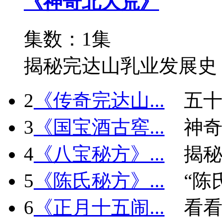
《神奇北大荒》
集数：1集
揭秘完达山乳业发展史
2
《传奇完达山...
五十
3
《国宝酒古窖...
神
4
《八宝秘方》...
揭秘
5
《陈氏秘方》...
“陈
6
《正月十五闹...
看看