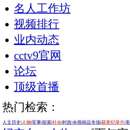
名人工作坊
视频排行
业内动态
cctv9官网
论坛
顶级首播
热门检索：
人文历史
|
人物
|
军事
|
探索
|
社会
|
时政
|
央视精品专场
|
获奖纪录片
|
美