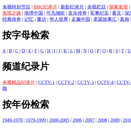
央视特别节目
|
BBC纪录片
|
新影纪录片
|
央视栏目
|
探索发现
|
发现之路
|
地理中国
|
可凡倾听
|
音乐传奇
|
军事纪实
|
看见
|
深
经典传奇
|
记忆
|
重访
|
华人世界
|
走遍中国
|
老梁故事汇
|
真相
按字母检索
A
|
B
|
C
|
D
|
E
|
F
|
G
|
H
|
I
|
J
|
K
|
L
|
M
|
N
|
O
|
P
|
Q
|
R
|
S
|
T
|
U
频道纪录片
央视精品纪录片
|
CCTV-1
|
CCTV-2
|
CCTV-3
|
CCTV-4
|
CCTV-
闻
按年份检索
1949-1978
|
1979-1999
|
2000-2005
|
2006
|
2007
|
2008
|
2009
|
201