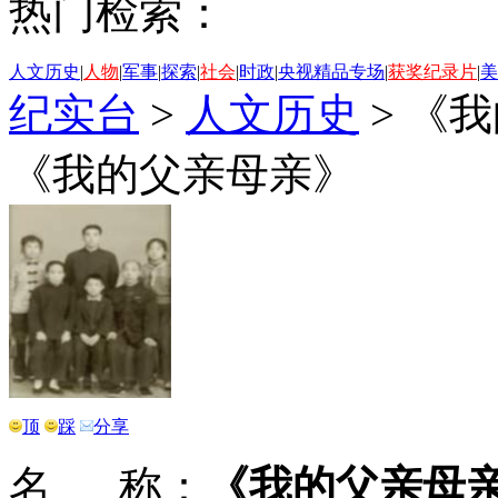
热门检索：
人文历史
|
人物
|
军事
|
探索
|
社会
|
时政
|
央视精品专场
|
获奖纪录片
|
美
纪实台
>
人文历史
>
《我
《我的父亲母亲》
顶
踩
分享
名 称：
《我的父亲母