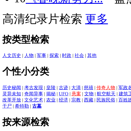
高清纪录片检索
更多
按类型检索
人文历史
|
人物
|
军事
|
探索
|
时政
|
社会
|
其他
个性小分类
历史秘闻
|
考古发现
|
皇陵
|
古迹
|
大清
|
慈禧
|
传奇人物
|
军政
灵异未知
|
奇闻异事
|
揭秘
|
UFO
|
悬案
|
文物
|
航空航天
|
建筑
改革开放
|
文化艺术
|
农业
|
经济
|
宗教
|
西藏
|
民族民俗
|
百姓
干尸
|
希特勒
|
古墓
按来源检索