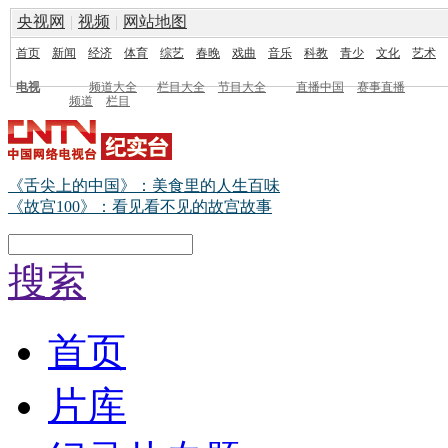
央视网
|
视频
|
网站地图
首页
新闻
经济
体育
综艺
春晚
戏曲
音乐
科教
青少
文化
艺术
电视
频道大全
栏目大全
节目大全
直播中国
赛事直播
频道
栏目
《舌尖上的中国》：美食里的人生百味
《故宫100》：看见看不见的故宫故事
搜索
首页
片库