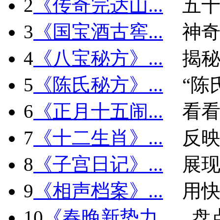
2
《传奇完达山...
五十
3
《国宝酒古窖...
神
4
《八宝秘方》...
揭秘
5
《陈氏秘方》...
“陈
6
《正月十五闹...
看看
7
《十二生肖》...
反
8
《子宫日记》...
展现
9
《相声档案》...
用快
10
《春晚新势力...
盘