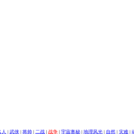
名人
|
武侠
|
将帅
|
二战
|
战争
|
宇宙奥秘
|
地理风光
|
自然
|
灾难
|