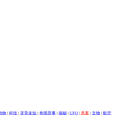
动物
|
科技
|
灵异未知
|
奇闻异事
|
揭秘
|
UFO
|
悬案
|
文物
|
航空