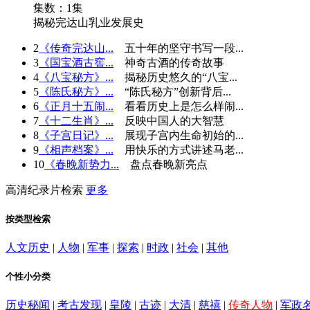
集数：1集
揭秘完达山乳业发展史
2
《传奇完达山...
五十年的坚守书写一段...
3
《国宝酒古窖...
神奇古酒的传奇故事
4
《八宝秘方》...
揭秘历史悠久的“八宝...
5
《陈氏秘方》...
“陈氏秘方”创新背后...
6
《正月十五闹...
看看历史上是怎么样闹...
7
《十二生肖》...
反映中国人的大智慧
8
《子宫日记》...
展现子宫内生命初始的...
9
《相声档案》...
用快乐的方式讲述马老...
10
《春晚新势力...
盘点春晚新亮点
高清纪录片检索
更多
按类型检索
人文历史
|
人物
|
军事
|
探索
|
时政
|
社会
|
其他
个性小分类
历史秘闻
|
考古发现
|
皇陵
|
古迹
|
大清
|
慈禧
|
传奇人物
|
军政