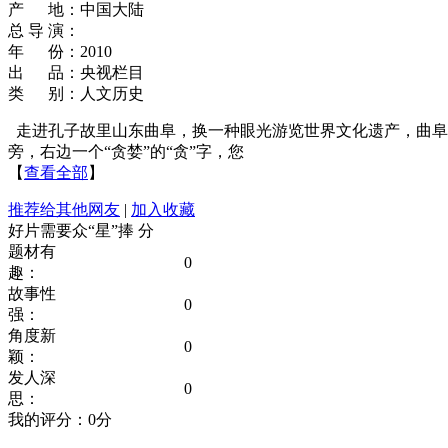
产 地：中国大陆
总 导 演：
年 份：2010
出 品：央视栏目
类 别：人文历史
走进孔子故里山东曲阜，换一种眼光游览世界文化遗产，曲阜
旁，右边一个“贪婪”的“贪”字，您
【
查看全部
】
推荐给其他网友
|
加入收藏
好片需要众“星”捧
分
题材有
0
趣：
故事性
0
强：
角度新
0
颖：
发人深
0
思：
我的评分：
0
分