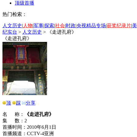
顶级首播
热门检索：
人文历史
|
人物
|
军事
|
探索
|
社会
|
时政
|
央视精品专场
|
获奖纪录片
|
美
纪实台
>
人文历史
>
《走进孔府》
《走进孔府》
顶
踩
分享
名 称：
《走进孔府》
集 数：2
首播时间：2010年6月1日
首播频道：CCTV-4亚洲