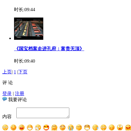
时长:09:44
《国宝档案走进孔府：富贵无顶》
时长:09:40
上页
|
1
|
下页
评 论
登录
|
注册
我要评论
内容