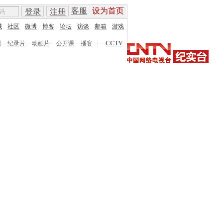
客服
设为首页
登录
注册
城
社区
微博
博客
论坛
访谈
邮箱
游戏
剧
纪录片
动画片
公开课
播客
|
CCTV