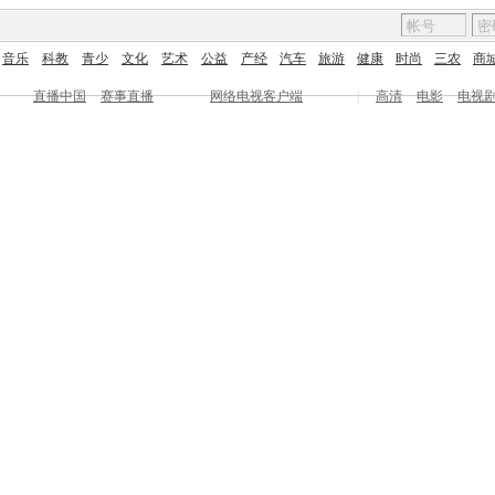
音乐
科教
青少
文化
艺术
公益
产经
汽车
旅游
健康
时尚
三农
商
直播中国
赛事直播
网络电视客户端
|
高清
电影
电视