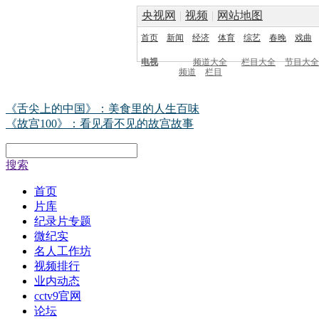
央视网
|
视频
|
网站地图
首页
新闻
经济
体育
综艺
春晚
戏曲
电视
频道大全
栏目大全
节目大全
频道
栏目
《舌尖上的中国》：美食里的人生百味
《故宫100》：看见看不见的故宫故事
搜索
首页
片库
纪录片专题
微纪实
名人工作坊
视频排行
业内动态
cctv9官网
论坛