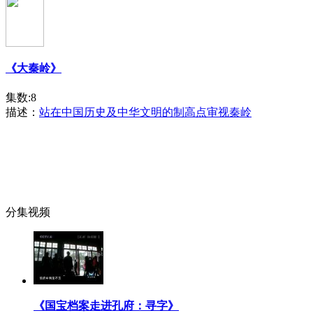
《大秦岭》
集数:8
描述：
站在中国历史及中华文明的制高点审视秦岭
分集视频
《国宝档案走进孔府：寻字》