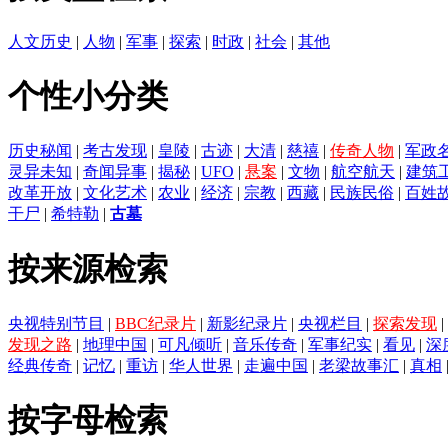
人文历史
|
人物
|
军事
|
探索
|
时政
|
社会
|
其他
个性小分类
历史秘闻
|
考古发现
|
皇陵
|
古迹
|
大清
|
慈禧
|
传奇人物
|
军政
灵异未知
|
奇闻异事
|
揭秘
|
UFO
|
悬案
|
文物
|
航空航天
|
建筑
改革开放
|
文化艺术
|
农业
|
经济
|
宗教
|
西藏
|
民族民俗
|
百姓
干尸
|
希特勒
|
古墓
按来源检索
央视特别节目
|
BBC纪录片
|
新影纪录片
|
央视栏目
|
探索发现
|
发现之路
|
地理中国
|
可凡倾听
|
音乐传奇
|
军事纪实
|
看见
|
深
经典传奇
|
记忆
|
重访
|
华人世界
|
走遍中国
|
老梁故事汇
|
真相
按字母检索