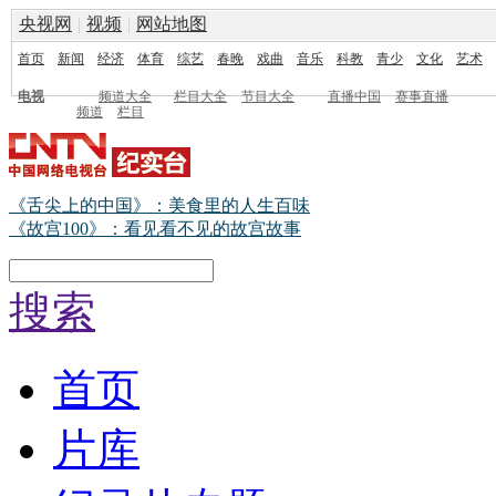
央视网
|
视频
|
网站地图
首页
新闻
经济
体育
综艺
春晚
戏曲
音乐
科教
青少
文化
艺术
电视
频道大全
栏目大全
节目大全
直播中国
赛事直播
频道
栏目
《舌尖上的中国》：美食里的人生百味
《故宫100》：看见看不见的故宫故事
搜索
首页
片库