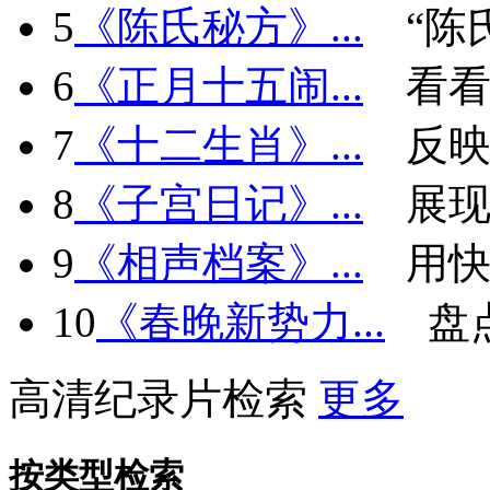
5
《陈氏秘方》...
“陈
6
《正月十五闹...
看看
7
《十二生肖》...
反
8
《子宫日记》...
展现
9
《相声档案》...
用快
10
《春晚新势力...
盘
高清纪录片检索
更多
按类型检索