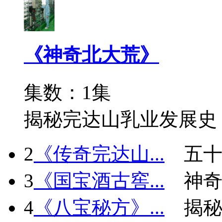
《神奇北大荒》
集数：1集
揭秘完达山乳业发展史
2
《传奇完达山...
五十
3
《国宝酒古窖...
神
4
《八宝秘方》...
揭秘