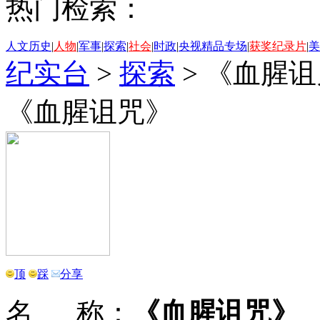
热门检索：
人文历史
|
人物
|
军事
|
探索
|
社会
|
时政
|
央视精品专场
|
获奖纪录片
|
美
纪实台
>
探索
>
《血腥诅
《血腥诅咒》
顶
踩
分享
名 称：
《血腥诅咒》