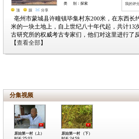
类 别：探索
我的评
顶
踩
分享
亳州市蒙城县许疃镇毕集村东200米，在东西长约3
米的一块土地上，自上世纪八十年代起，共计13
古研究所的权威考古专家们，他们对这里进行了
【
查看全部
】
分集视频
原始第一村（上）
原始第一村 （下）
时长:25:03
时长:24:59