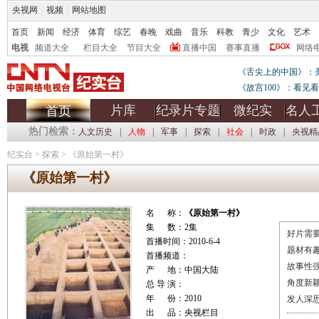
央视网
|
视频
|
网站地图
首页
新闻
经济
体育
综艺
春晚
戏曲
音乐
科教
青少
文化
艺术
电视
频道大全
栏目大全
节目大全
直播中国
赛事直播
网络
《舌尖上的中国》：
《故宫100》：看见
片库
纪录片专题
微纪实
名人
首页
热门检索：
人文历史
|
人物
|
军事
|
探索
|
社会
|
时政
|
央视精
纪实台
>
探索
>
《原始第一村》
《原始第一村》
名 称：
《原始第一村》
集 数：2集
好片需要
首播时间：2010-6-4
题材有
首播频道：
故事性
产 地：中国大陆
角度新
总 导 演：
年 份：2010
发人深
出 品：央视栏目