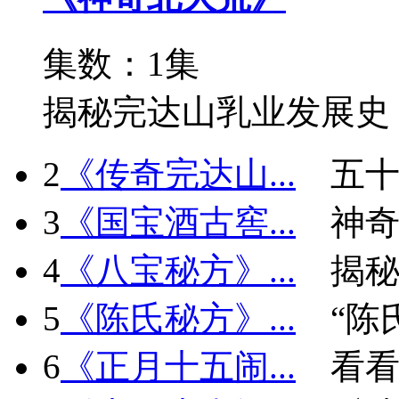
集数：1集
揭秘完达山乳业发展史
2
《传奇完达山...
五十
3
《国宝酒古窖...
神
4
《八宝秘方》...
揭秘
5
《陈氏秘方》...
“陈
6
《正月十五闹...
看看