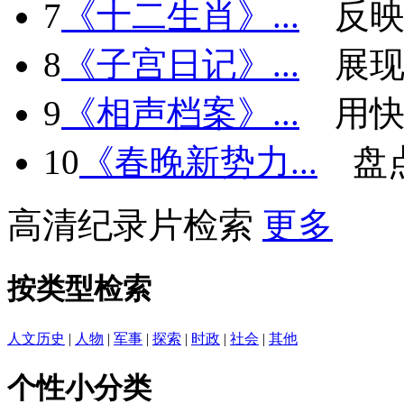
7
《十二生肖》...
反
8
《子宫日记》...
展现
9
《相声档案》...
用快
10
《春晚新势力...
盘
高清纪录片检索
更多
按类型检索
人文历史
|
人物
|
军事
|
探索
|
时政
|
社会
|
其他
个性小分类