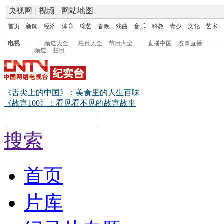
央视网
|
视频
|
网站地图
首页
新闻
经济
体育
综艺
春晚
戏曲
音乐
科教
青少
文化
艺术
电视
频道大全
栏目大全
节目大全
直播中国
赛事直播
频道
栏目
《舌尖上的中国》：美食里的人生百味
《故宫100》：看见看不见的故宫故事
搜索
首页
片库