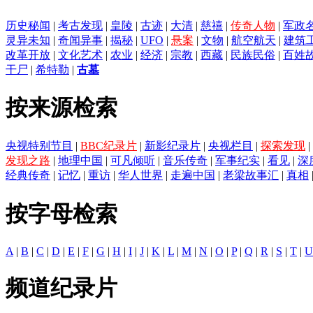
历史秘闻
|
考古发现
|
皇陵
|
古迹
|
大清
|
慈禧
|
传奇人物
|
军政
灵异未知
|
奇闻异事
|
揭秘
|
UFO
|
悬案
|
文物
|
航空航天
|
建筑
改革开放
|
文化艺术
|
农业
|
经济
|
宗教
|
西藏
|
民族民俗
|
百姓
干尸
|
希特勒
|
古墓
按来源检索
央视特别节目
|
BBC纪录片
|
新影纪录片
|
央视栏目
|
探索发现
|
发现之路
|
地理中国
|
可凡倾听
|
音乐传奇
|
军事纪实
|
看见
|
深
经典传奇
|
记忆
|
重访
|
华人世界
|
走遍中国
|
老梁故事汇
|
真相
按字母检索
A
|
B
|
C
|
D
|
E
|
F
|
G
|
H
|
I
|
J
|
K
|
L
|
M
|
N
|
O
|
P
|
Q
|
R
|
S
|
T
|
U
频道纪录片