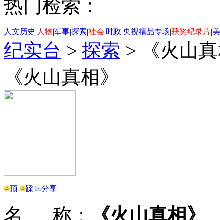
热门检索：
人文历史
|
人物
|
军事
|
探索
|
社会
|
时政
|
央视精品专场
|
获奖纪录片
|
美
纪实台
>
探索
>
《火山真
《火山真相》
顶
踩
分享
名 称：
《火山真相》