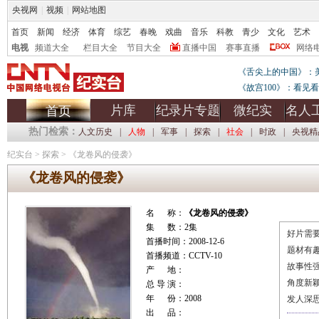
央视网
|
视频
|
网站地图
首页
新闻
经济
体育
综艺
春晚
戏曲
音乐
科教
青少
文化
艺术
电视
频道大全
栏目大全
节目大全
直播中国
赛事直播
网络
《舌尖上的中国》：
《故宫100》：看见
片库
纪录片专题
微纪实
名人
首页
热门检索：
人文历史
|
人物
|
军事
|
探索
|
社会
|
时政
|
央视精
纪实台
>
探索
>
《龙卷风的侵袭》
《龙卷风的侵袭》
名 称：
《龙卷风的侵袭》
集 数：2集
好片需要
首播时间：2008-12-6
题材有
首播频道：CCTV-10
故事性
产 地：
角度新
总 导 演：
年 份：2008
发人深
出 品：