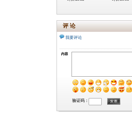
评 论
我要评论
内容
验证码：