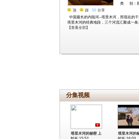
类 别：
顶
踩
分享
中国最长的内陆河--塔里木河，而现在的
塔里木河的经典地段，三个河流汇聚成一条
【
查看全部
】
分集视频
塔里木河的秘密 上
塔里木河的秘
时长:15:52
时长:16:03