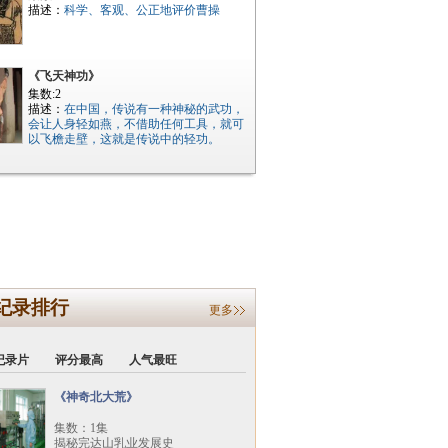
描述：
科学、客观、公正地评价曹操
《飞天神功》
集数:2
描述：
在中国，传说有一种神秘的武功，
会让人身轻如燕，不借助任何工具，就可
以飞檐走壁，这就是传说中的轻功。
纪录排行
更多
纪录片
评分最高
人气最旺
《神奇北大荒》
集数：1集
揭秘完达山乳业发展史