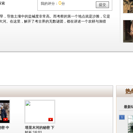
0
探索
我的评分：
分
提交
干旱，导致土壤中的盐碱度非常高。而考察的第一个地点就是沙雅，它是
大河。在这里，解开了考古界的无数谜团，都在讲述一个农耕与渔猎
热
最新
1
密 中
塔里木河的秘密 下
时长:16:01