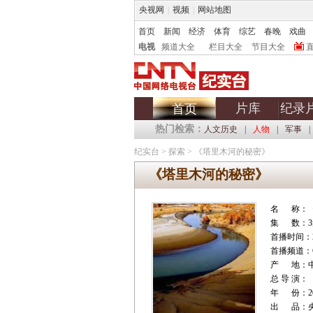
央视网
|
视频
|
网站地图
首页
新闻
经济
体育
综艺
春晚
戏曲
电视
频道大全
栏目大全
节目大全
片库
纪录
首页
热门检索：
人文历史
|
人物
|
军事
|
纪实台
>
探索
>
《塔里木河的秘密》
《塔里木河的秘密》
名 称：
集 数：3
首播时间：20
首播频道：C
产 地：
总 导 演：
年 份：20
出 品：