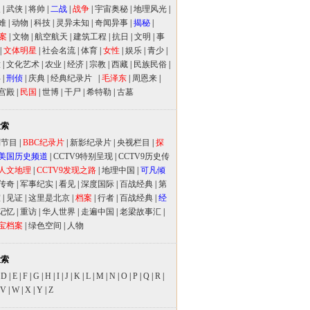
人
|
武侠
|
将帅
|
二战
|
战争
|
宇宙奥秘
|
地理风光
|
难
|
动物
|
科技
|
灵异未知
|
奇闻异事
|
揭秘
|
案
|
文物
|
航空航天
|
建筑工程
|
抗日
|
文明
|
事
|
文体明星
|
社会名流
|
体育
|
女性
|
娱乐
|
青少
|
放
|
文化艺术
|
农业
|
经济
|
宗教
|
西藏
|
民族民俗
|
事
|
刑侦
|
庆典
|
经典纪录片
|
毛泽东
|
周恩来
|
宫殿
|
民国
|
世博
|
干尸
|
希特勒
|
古墓
检索
别节目
|
BBC纪录片
|
新影纪录片
|
央视栏目
|
探
美国历史频道
|
CCTV9特别呈现
|
CCTV9历史传
人文地理
|
CCTV9发现之路
|
地理中国
|
可凡倾
传奇
|
军事纪实
|
看见
|
深度国际
|
百战经典
|
第
室
|
见证
|
这里是北京
|
档案
|
行者
|
百战经典
|
经
记忆
|
重访
|
华人世界
|
走遍中国
|
老梁故事汇
|
宝档案
|
绿色空间
|
人物
检索
|
D
|
E
|
F
|
G
|
H
|
I
|
J
|
K
|
L
|
M
|
N
|
O
|
P
|
Q
|
R
|
V
|
W
|
X
|
Y
|
Z