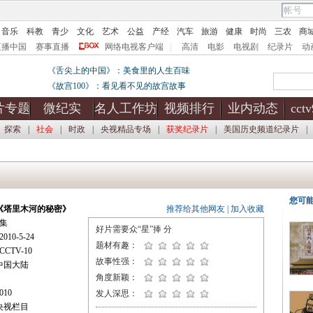
音乐
科教
青少
文化
艺术
公益
产经
汽车
旅游
健康
时尚
三农
商
直播中国
赛事直播
网络电视客户端
|
高清
电影
电视剧
纪录片
动
《舌尖上的中国》：美食里的人生百味
《故宫100》：看见看不见的故宫故事
片专题
微纪实
名人工作坊
视频排行
业内动态
cct
探索
|
社会
|
时政
|
央视精品专场
|
获奖纪录片
|
美国历史频道纪录片
|
您可
《塔里木河的秘密》
推荐给其他网友
|
加入收藏
集
好片需要众“星”捧
分
10-5-24
题材有趣：
CTV-10
故事性强：
中国大陆
角度新颖：
10
发人深思：
央视栏目