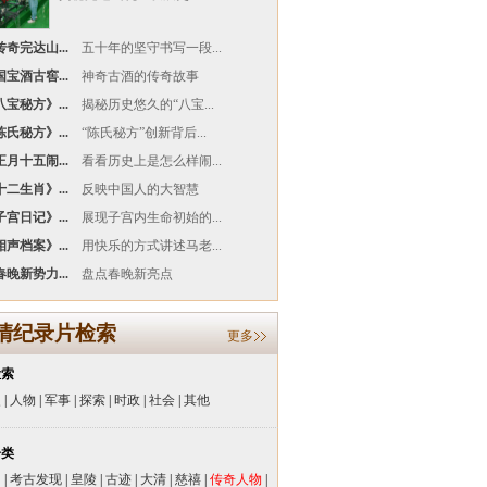
奇完达山...
五十年的坚守书写一段...
宝酒古窖...
神奇古酒的传奇故事
宝秘方》...
揭秘历史悠久的“八宝...
氏秘方》...
“陈氏秘方”创新背后...
月十五闹...
看看历史上是怎么样闹...
二生肖》...
反映中国人的大智慧
宫日记》...
展现子宫内生命初始的...
声档案》...
用快乐的方式讲述马老...
晚新势力...
盘点春晚新亮点
清纪录片检索
更多
检索
史
|
人物
|
军事
|
探索
|
时政
|
社会
|
其他
分类
闻
|
考古发现
|
皇陵
|
古迹
|
大清
|
慈禧
|
传奇人物
|