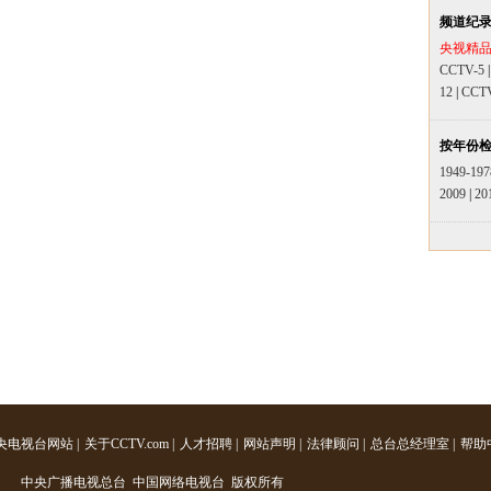
频道纪
央视精
CCTV-5
12
|
CCT
按年份
1949-197
2009
|
20
央电视台网站
|
关于CCTV.com
|
人才招聘
|
网站声明
|
法律顾问
|
总台总经理室
|
帮助
中央广播电视总台 中国网络电视台 版权所有