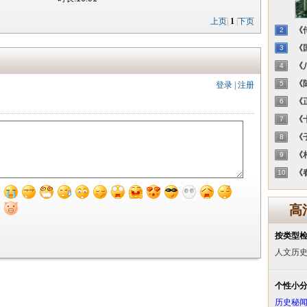
上页
|
1
|
下页
《传
2
《国
3
《八
4
《陈
5
登录
|
注册
《正
6
《十
7
《子
8
《相
9
《春
10
高
按类型
人文历
个性小
历史秘