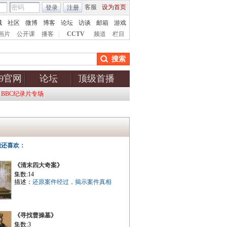
客服
设为首页
登录
注册
城
社区
微博
博客
论坛
访谈
邮箱
游戏
画片
公开课
播客
|
CCTV
频道
栏目
搜索
v9官网
论坛
顶级首播
BBC纪录片专场
能还喜欢：
《清末四大奇案》
集数:14
描述：
还原案件经过，揭示案件真相
《寻找曹操墓》
集数:3