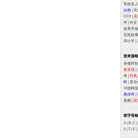
军政名
自然
|
灾
UFO
|
悬
件
|
外交
改革开
百姓故
邓小平
|
按来源
央视特
索发现
|
奇
|
经典
听
|
音乐
10放映
典传奇
|
真相
|
国
按字母
A
|
B
|
C
S
|
T
|
U
|