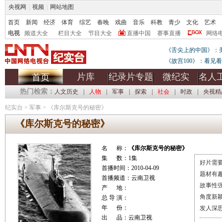
央视网
|
视频
|
网站地图
首页
新闻
经济
体育
综艺
春晚
戏曲
音乐
科教
青少
文化
艺术
电视
频道大全
栏目大全
节目大全
直播中国
赛事直播
网络
《舌尖上的中国》：
《故宫100》：看见
片库
纪录片专题
微纪实
名人
首页
热门检索：
人文历史
|
人物
|
军事
|
探索
|
社会
|
时政
|
央视精
纪实台
>
军事
>
《库尔斯克号的秘密》
《库尔斯克号的秘密》
名 称：
《库尔斯克号的秘密》
集 数：1集
好片需要
首播时间：2010-04-09
题材有
首播频道：云南卫视
故事性
产 地：
角度新
总 导 演：
年 份：
发人深
出 品：云南卫视