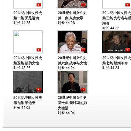
20世纪中国女性史
20世纪中国女性史
20世纪中国女性史
第一集 天足运动
第二集 兴办女学
第三集 先行者与
时长:44:25
时长:44:26
继者
时长:44:23
20世纪中国女性史
20世纪中国女性史
20世纪中国女性史
第五集 新的女性
第六集 战争与女性
第七集 婚姻革命
时长:43:26
时长:44:24
时长:44:24
20世纪中国女性史
20世纪中国女性史
第九集 半边天
第十集 新时期的妇
时长:44:02
女生活
时长:44:04