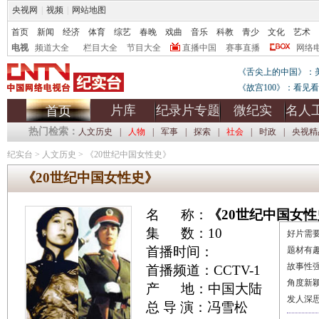
央视网
|
视频
|
网站地图
首页
新闻
经济
体育
综艺
春晚
戏曲
音乐
科教
青少
文化
艺术
电视
频道大全
栏目大全
节目大全
直播中国
赛事直播
网络
《舌尖上的中国》：
《故宫100》：看见
片库
纪录片专题
微纪实
名人
首页
热门检索：
人文历史
|
人物
|
军事
|
探索
|
社会
|
时政
|
央视精
纪实台
>
人文历史
>
《20世纪中国女性史》
《20世纪中国女性史》
名 称：
《20世纪中国女
集 数：10
好片需要
首播时间：
题材有
故事性
首播频道：CCTV-1
角度新
产 地：中国大陆
发人深
总 导 演：冯雪松