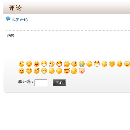
评 论
我要评论
内容
验证码：