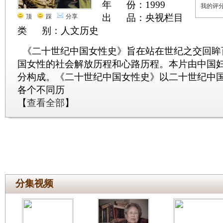
年 份：1999
我的评
出 品：央视栏目
顶
踩
分享
类 别：人文历史
《二十世纪中国女性史》旨在站在世纪之交回眸
国女性的社会解放历程和心路历程。本片由中国
分构成。《二十世纪中国女性史》以二十世纪中
各个不同历
【
查看全部
】
分集视频