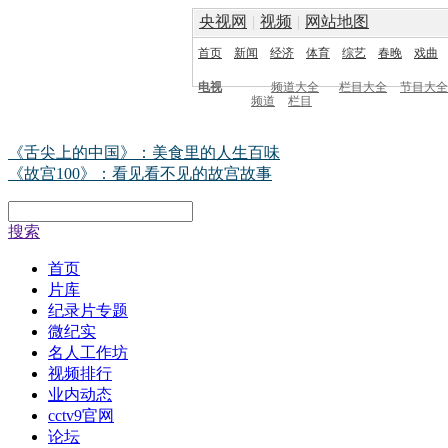
央视网
|
视频
|
网站地图
首页
新闻
经济
体育
综艺
春晚
戏曲
电视
频道大全
栏目大全
节目大全
频道
栏目
《舌尖上的中国》：美食里的人生百味
《故宫100》：看见看不见的故宫故事
搜索
首页
片库
纪录片专题
微纪实
名人工作坊
视频排行
业内动态
cctv9官网
论坛