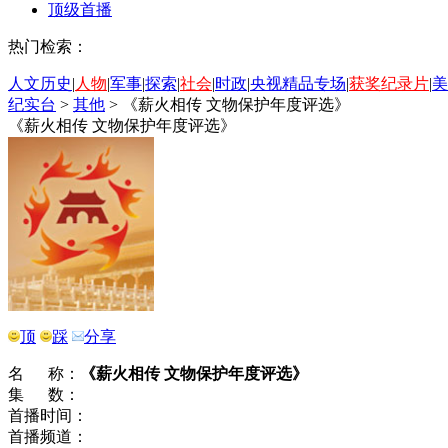
顶级首播
热门检索：
人文历史
|
人物
|
军事
|
探索
|
社会
|
时政
|
央视精品专场
|
获奖纪录片
|
美
纪实台
>
其他
>
《薪火相传 文物保护年度评选》
《薪火相传 文物保护年度评选》
顶
踩
分享
名 称：
《薪火相传 文物保护年度评选》
集 数：
首播时间：
首播频道：