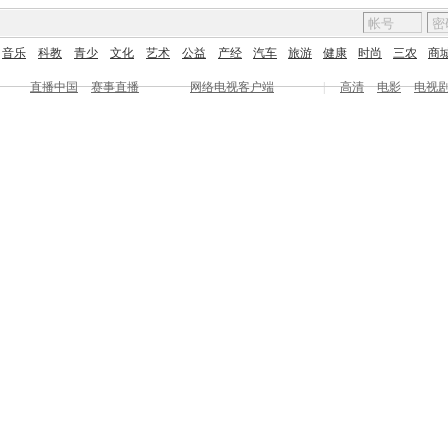
音乐
科教
青少
文化
艺术
公益
产经
汽车
旅游
健康
时尚
三农
商
直播中国
赛事直播
网络电视客户端
|
高清
电影
电视