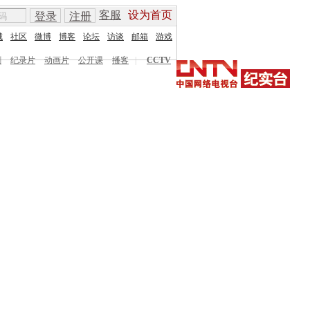
客服
设为首页
登录
注册
城
社区
微博
博客
论坛
访谈
邮箱
游戏
剧
纪录片
动画片
公开课
播客
|
CCTV