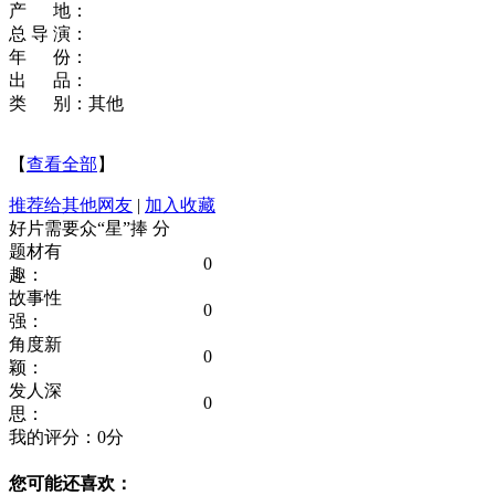
产 地：
总 导 演：
年 份：
出 品：
类 别：其他
【
查看全部
】
推荐给其他网友
|
加入收藏
好片需要众“星”捧
分
题材有
0
趣：
故事性
0
强：
角度新
0
颖：
发人深
0
思：
我的评分：
0
分
您可能还喜欢：