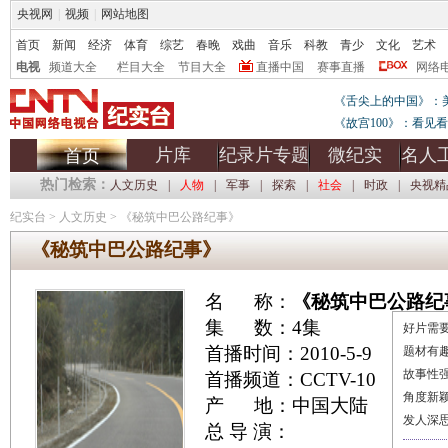
央视网
|
视频
|
网站地图
首页
新闻
经济
体育
综艺
春晚
戏曲
音乐
科教
青少
文化
艺术
电视
频道大全
栏目大全
节目大全
直播中国
赛事直播
网络
《舌尖上的中国》：
《故宫100》：看见
片库
纪录片专题
微纪实
名人
首页
热门检索：
人文历史
|
人物
|
军事
|
探索
|
社会
|
时政
|
央视精
纪实台
>
人文历史
>
《秘筑中巴公路纪事》
《秘筑中巴公路纪事》
名 称：
《秘筑中巴公路纪
集 数：4集
好片需要
首播时间：2010-5-9
题材有
故事性
首播频道：CCTV-10
角度新
产 地：中国大陆
发人深
总 导 演：