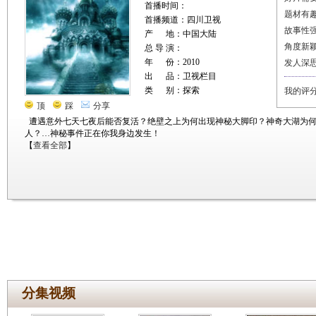
首播时间：
题材有
首播频道：四川卫视
故事性
产 地：中国大陆
角度新
总 导 演：
年 份：2010
发人深
出 品：卫视栏目
类 别：探索
我的评
顶
踩
分享
遭遇意外七天七夜后能否复活？绝壁之上为何出现神秘大脚印？神奇大湖为
人？…神秘事件正在你我身边发生！
【
查看全部
】
分集视频