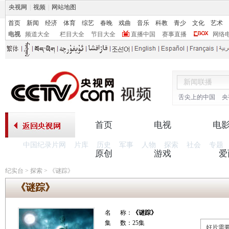
央视网
|
视频
|
网站地图
首页
新闻
经济
体育
综艺
春晚
戏曲
音乐
科教
青少
文化
艺术
电视
频道大全
栏目大全
节目大全
直播中国
赛事直播
网络
舌尖上的中国
央
首页
电视
电
中国纪录片网
片库
历史
军事
人物
探索
社会
专题
原创
游戏
爱
纪实台
>
探索
>
《谜踪》
《谜踪》
名 称：
《谜踪》
集 数：25集
好片需要