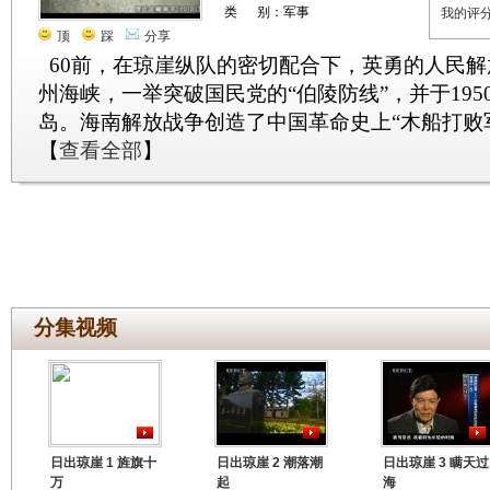
类 别：军事
我的评
顶
踩
分享
60前，在琼崖纵队的密切配合下，英勇的人民
州海峡，一举突破国民党的“伯陵防线”，并于195
岛。海南解放战争创造了中国革命史上“木船打败
【
查看全部
】
分集视频
日出琼崖 1 旌旗十
日出琼崖 2 潮落潮
日出琼崖 3 瞒天过
万
起
海