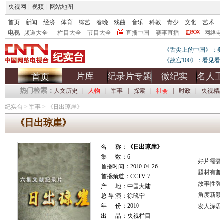
央视网
|
视频
|
网站地图
首页
新闻
经济
体育
综艺
春晚
戏曲
音乐
科教
青少
文化
艺术
电视
频道大全
栏目大全
节目大全
直播中国
赛事直播
网络
《舌尖上的中国》：
《故宫100》：看见
片库
纪录片专题
微纪实
名人
首页
热门检索：
人文历史
|
人物
|
军事
|
探索
|
社会
|
时政
|
央视精
纪实台
>
军事
>
《日出琼崖》
《日出琼崖》
名 称：
《日出琼崖》
集 数：6
好片需要
首播时间：2010-04-26
题材有
首播频道：CCTV-7
故事性
产 地：中国大陆
角度新
总 导 演：徐晓宁
年 份：2010
发人深
出 品：央视栏目