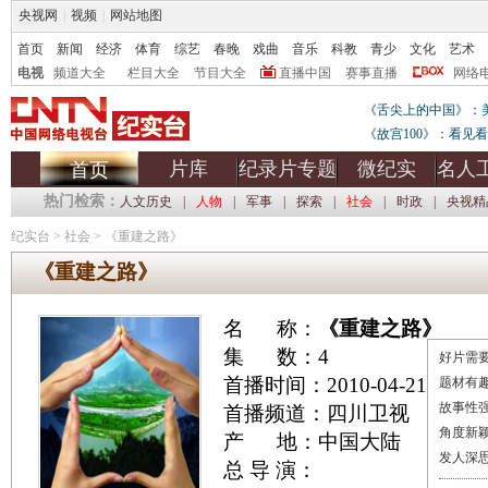
央视网
|
视频
|
网站地图
首页
新闻
经济
体育
综艺
春晚
戏曲
音乐
科教
青少
文化
艺术
电视
频道大全
栏目大全
节目大全
直播中国
赛事直播
网络
《舌尖上的中国》：
《故宫100》：看见
片库
纪录片专题
微纪实
名人
首页
热门检索：
人文历史
|
人物
|
军事
|
探索
|
社会
|
时政
|
央视精
纪实台
>
社会
>
《重建之路》
《重建之路》
名 称：
《重建之路》
集 数：4
好片需要
首播时间：2010-04-21
题材有
故事性
首播频道：四川卫视
角度新
产 地：中国大陆
发人深
总 导 演：