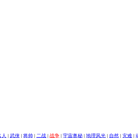
名人
|
武侠
|
将帅
|
二战
|
战争
|
宇宙奥秘
|
地理风光
|
自然
|
灾难
|