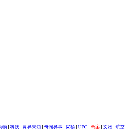
动物
|
科技
|
灵异未知
|
奇闻异事
|
揭秘
|
UFO
|
悬案
|
文物
|
航空