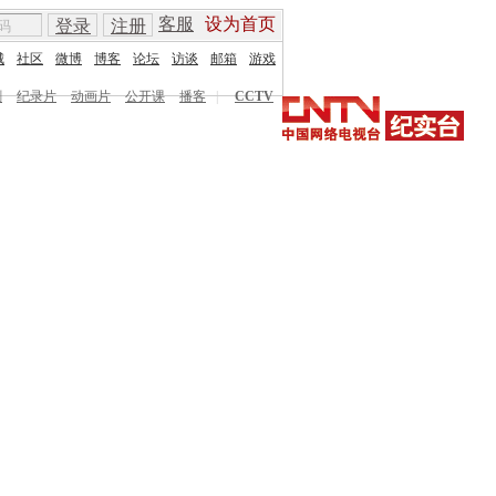
客服
设为首页
登录
注册
城
社区
微博
博客
论坛
访谈
邮箱
游戏
剧
纪录片
动画片
公开课
播客
|
CCTV