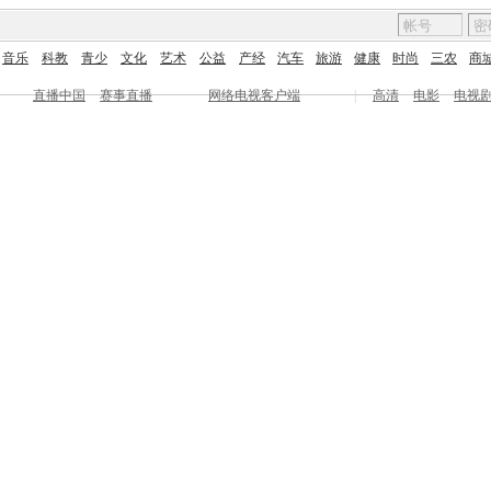
音乐
科教
青少
文化
艺术
公益
产经
汽车
旅游
健康
时尚
三农
商
直播中国
赛事直播
网络电视客户端
|
高清
电影
电视