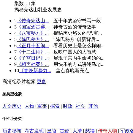
集数：1集
揭秘完达山乳业发展史
2
《传奇完达山...
五十年的坚守书写一段...
3
《国宝酒古窖...
神奇古酒的传奇故事
4
《八宝秘方》...
揭秘历史悠久的“八宝...
5
《陈氏秘方》...
“陈氏秘方”创新背后...
6
《正月十五闹...
看看历史上是怎么样闹...
7
《十二生肖》...
反映中国人的大智慧
8
《子宫日记》...
展现子宫内生命初始的...
9
《相声档案》...
用快乐的方式讲述马老...
10
《春晚新势力...
盘点春晚新亮点
高清纪录片检索
更多
按类型检索
人文历史
|
人物
|
军事
|
探索
|
时政
|
社会
|
其他
个性小分类
历史秘闻
|
考古发现
|
皇陵
|
古迹
|
大清
|
慈禧
|
传奇人物
|
军政