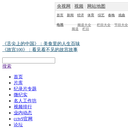
央视网
|
视频
|
网站地图
首页
新闻
经济
体育
综艺
春晚
戏曲
电视
频道大全
栏目大全
节目大全
频道
栏目
《舌尖上的中国》：美食里的人生百味
《故宫100》：看见看不见的故宫故事
搜索
首页
片库
纪录片专题
微纪实
名人工作坊
视频排行
业内动态
cctv9官网
论坛