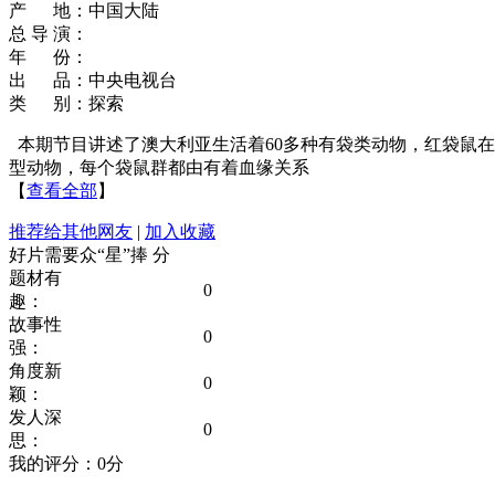
产 地：中国大陆
总 导 演：
年 份：
出 品：中央电视台
类 别：探索
本期节目讲述了澳大利亚生活着60多种有袋类动物，红袋鼠
型动物，每个袋鼠群都由有着血缘关系
【
查看全部
】
推荐给其他网友
|
加入收藏
好片需要众“星”捧
分
题材有
0
趣：
故事性
0
强：
角度新
0
颖：
发人深
0
思：
我的评分：
0
分