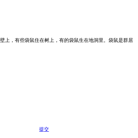
峭壁上，有些袋鼠住在树上，有的袋鼠生在地洞里。袋鼠是群居
提交