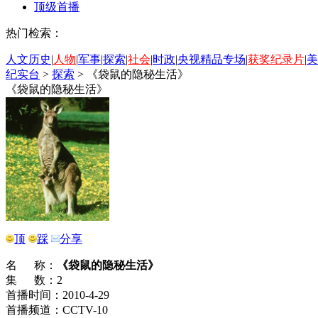
顶级首播
热门检索：
人文历史
|
人物
|
军事
|
探索
|
社会
|
时政
|
央视精品专场
|
获奖纪录片
|
美
纪实台
>
探索
>
《袋鼠的隐秘生活》
《袋鼠的隐秘生活》
顶
踩
分享
名 称：
《袋鼠的隐秘生活》
集 数：2
首播时间：2010-4-29
首播频道：CCTV-10