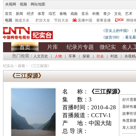
央视网
|
视频
|
网站地图
首页
新闻
经济
体育
综艺
春晚
戏曲
音乐
科教
青少
文化
艺术
电视
频道大全
栏目大全
节目大全
直播中国
赛事直播
网络
《舌尖上的中国》：
《故宫100》：看见
片库
纪录片专题
微纪实
名人
首页
热门检索：
人文历史
|
人物
|
军事
|
探索
|
社会
|
时政
|
央视精
纪实台
>
探索
>
《三江探源》
《三江探源》
名 称：
《三江探源》
集 数：3
好片需要
首播时间：2010-4-28
题材有
故事性
首播频道：CCTV-1
角度新
产 地：中国大陆
发人深
总 导 演：