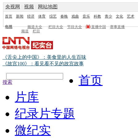
央视网
|
视频
|
网站地图
首页
新闻
经济
体育
综艺
春晚
戏曲
音乐
科教
青少
文化
艺术
电视
频道大全
栏目大全
节目大全
直播中国
赛事直播
频道
栏目
《舌尖上的中国》：美食里的人生百味
《故宫100》：看见看不见的故宫故事
首页
搜索
片库
纪录片专题
微纪实