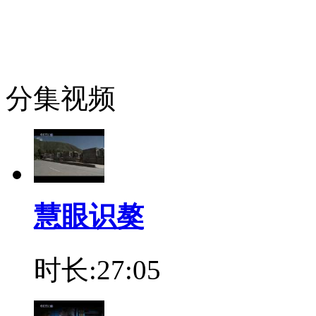
分集视频
慧眼识獒
时长:27:05