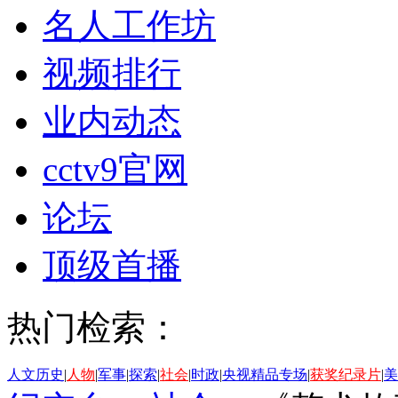
名人工作坊
视频排行
业内动态
cctv9官网
论坛
顶级首播
热门检索：
人文历史
|
人物
|
军事
|
探索
|
社会
|
时政
|
央视精品专场
|
获奖纪录片
|
美