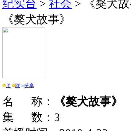
纪实台
>
社会
>
《獒犬故
《獒犬故事》
顶
踩
分享
名 称：
《獒犬故事》
集 数：3