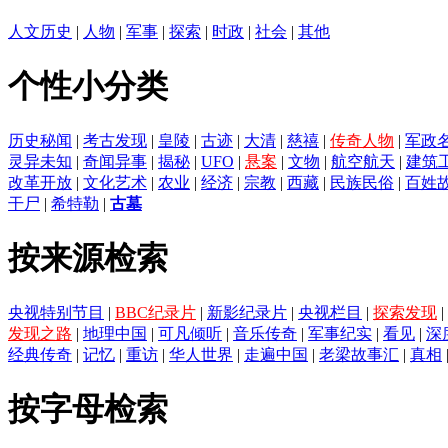
人文历史
|
人物
|
军事
|
探索
|
时政
|
社会
|
其他
个性小分类
历史秘闻
|
考古发现
|
皇陵
|
古迹
|
大清
|
慈禧
|
传奇人物
|
军政
灵异未知
|
奇闻异事
|
揭秘
|
UFO
|
悬案
|
文物
|
航空航天
|
建筑
改革开放
|
文化艺术
|
农业
|
经济
|
宗教
|
西藏
|
民族民俗
|
百姓
干尸
|
希特勒
|
古墓
按来源检索
央视特别节目
|
BBC纪录片
|
新影纪录片
|
央视栏目
|
探索发现
|
发现之路
|
地理中国
|
可凡倾听
|
音乐传奇
|
军事纪实
|
看见
|
深
经典传奇
|
记忆
|
重访
|
华人世界
|
走遍中国
|
老梁故事汇
|
真相
按字母检索