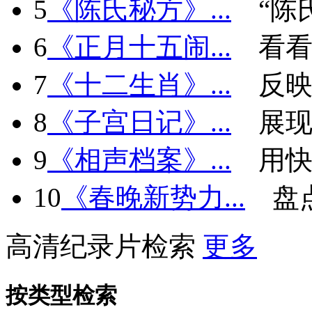
5
《陈氏秘方》...
“陈
6
《正月十五闹...
看看
7
《十二生肖》...
反
8
《子宫日记》...
展现
9
《相声档案》...
用快
10
《春晚新势力...
盘
高清纪录片检索
更多
按类型检索