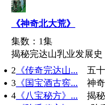
《神奇北大荒》
集数：1集
揭秘完达山乳业发展史
2
《传奇完达山...
五十
3
《国宝酒古窖...
神
4
《八宝秘方》...
揭秘