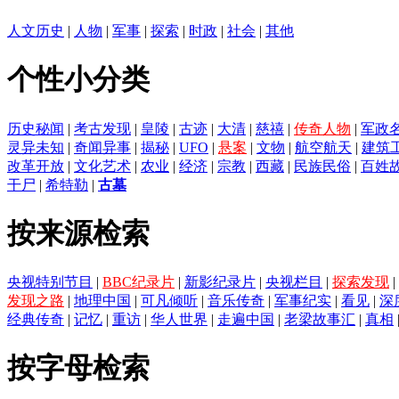
人文历史
|
人物
|
军事
|
探索
|
时政
|
社会
|
其他
个性小分类
历史秘闻
|
考古发现
|
皇陵
|
古迹
|
大清
|
慈禧
|
传奇人物
|
军政
灵异未知
|
奇闻异事
|
揭秘
|
UFO
|
悬案
|
文物
|
航空航天
|
建筑
改革开放
|
文化艺术
|
农业
|
经济
|
宗教
|
西藏
|
民族民俗
|
百姓
干尸
|
希特勒
|
古墓
按来源检索
央视特别节目
|
BBC纪录片
|
新影纪录片
|
央视栏目
|
探索发现
|
发现之路
|
地理中国
|
可凡倾听
|
音乐传奇
|
军事纪实
|
看见
|
深
经典传奇
|
记忆
|
重访
|
华人世界
|
走遍中国
|
老梁故事汇
|
真相
按字母检索