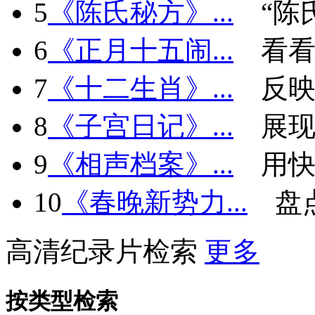
5
《陈氏秘方》...
“陈
6
《正月十五闹...
看看
7
《十二生肖》...
反
8
《子宫日记》...
展现
9
《相声档案》...
用快
10
《春晚新势力...
盘
高清纪录片检索
更多
按类型检索