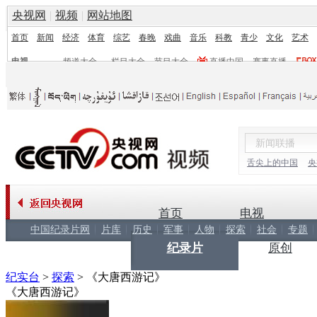
央视网
|
视频
|
网站地图
首页
新闻
经济
体育
综艺
春晚
戏曲
音乐
科教
青少
文化
艺术
电视
频道大全
栏目大全
节目大全
直播中国
赛事直播
频道
栏目
舌尖上的中国
央
首页
电视
中国纪录片网
片库
历史
军事
人物
探索
社会
专题
纪录片
原创
纪实台
>
探索
>
《大唐西游记》
《大唐西游记》