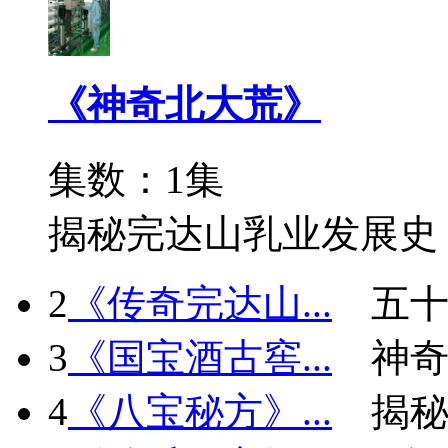
《神奇北大荒》
集数：1集
揭秘完达山乳业发展史
2
《传奇完达山...
五十
3
《国宝酒古窖...
神
4
《八宝秘方》...
揭秘