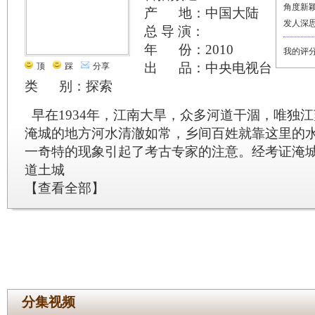
角度新
产 地：中国大陆
发人深
总 导 演：
年 份：2010
我的评
出 品：中央电视台
顶
踩
分享
类 别：探索
早在1934年，江南大旱，众多河道干涸，唯独
淹城的地方河水清澈如常，乡间百姓就靠这里的
一奇特的现象引起了考古专家的注意。经考证淹
道土城
【
查看全部
】
分集视频