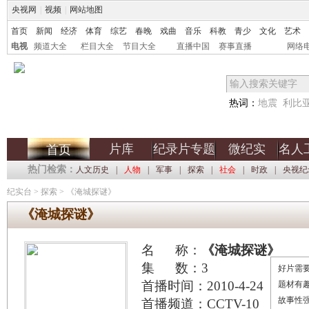
央视网
|
视频
|
网站地图
首页
新闻
经济
体育
综艺
春晚
戏曲
音乐
科教
青少
文化
艺术
电视
频道大全
栏目大全
节目大全
直播中国
赛事直播
网络
热词：
地震
利比
片库
纪录片专题
微纪实
名人
首页
热门检索：
人文历史
|
人物
|
军事
|
探索
|
社会
|
时政
|
央视纪
纪实台
>
探索
>
《淹城探谜》
《淹城探谜》
名 称：
《淹城探谜》
集 数：3
好片需要
首播时间：2010-4-24
题材有
故事性
首播频道：CCTV-10